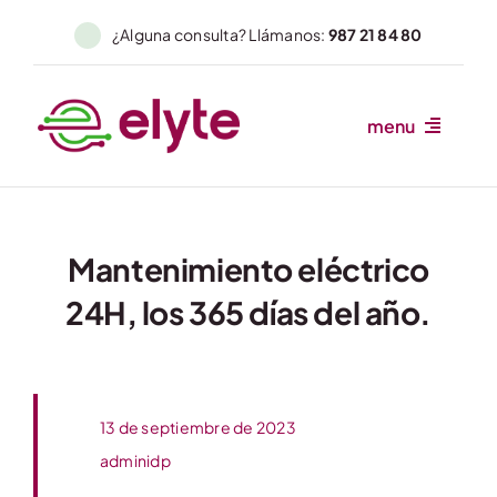
Skip
¿Alguna consulta? Llámanos:
987 21 84 80
to
content
menu
Inicio
Somos
Mantenimiento eléctrico
Servicios
24H, los 365 días del año.
Autómatas
Sectores
13 de septiembre de 2023
adminidp
Novedades