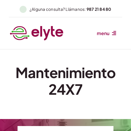
Skip
¿Alguna consulta? Llámanos:
987 21 84 80
to
content
menu
Inicio
Somos
Mantenimiento
Servicios
24X7
Autómatas
Sectores
Novedades