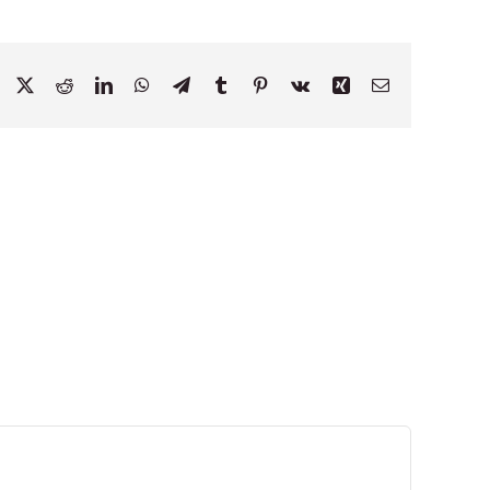
Facebook
X
Reddit
LinkedIn
WhatsApp
Telegram
Tumblr
Pinterest
Vk
Xing
Email