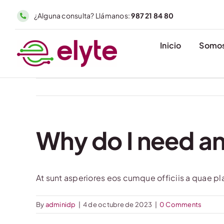
Skip
¿Alguna consulta? Llámanos:
987 21 84 80
to
content
Inicio
Somo
Why do I need a
At sunt asperiores eos cumque officiis a quae pl
By
adminidp
|
4 de octubre de 2023
|
0 Comments