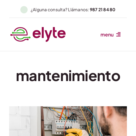
Skip
¿Alguna consulta? Llámanos:
987 21 84 80
to
content
menu
Inicio
Somos
mantenimiento
Servicios
Autómatas
Sectores
Novedades